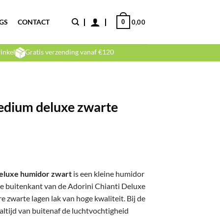
GS
CONTACT
0
0,00
inkel
Gratis verzending vanaf €120
medium deluxe zwarte
lijke
dige
s
Deluxe humidor zwart
is een kleine humidor
De buitenkant van de Adorini Chianti Deluxe
99,00.
 zwarte lagen lak van hoge kwaliteit. Bij de
altijd van buitenaf de luchtvochtigheid