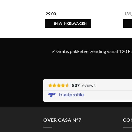
nkelijke
Huidige
0
29,00
189
prijs
is:
AGEN
IN WINKELWAGEN
00.
€ 2.889,00.
✓ Gratis pakketverzending vanaf 120 Eu
OVER CASA N°7
CO