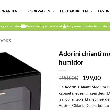
DRANKEN
ROOKWAREN
LUXE ARTIKELEN
TASTIN
dag verzonden
Betaal veilig en achteraf
Nog meer producten in de w
DORS
Adorini chianti 
humidor
Oorspronke
Hui
250,00
199,00
prijs
prij
De
Adorini Chianti Medium 
was:
is:
kabinet met een glazen deur. 
€ 250,00.
€ 1
is mooi afgewerkt met meerdere
Adorini Chianti Deluxe kunt u 