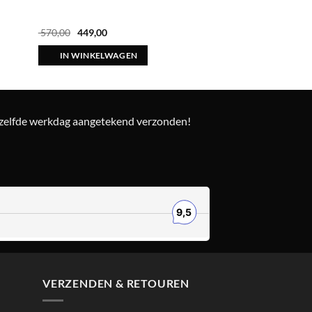
Oorspronkelijke
Huidige
570,00
449,00
prijs
prijs
was:
is:
IN WINKELWAGEN
€ 570,00.
€ 449,00.
ezelfde werkdag aangetekend verzonden!
VERZENDEN & RETOUREN