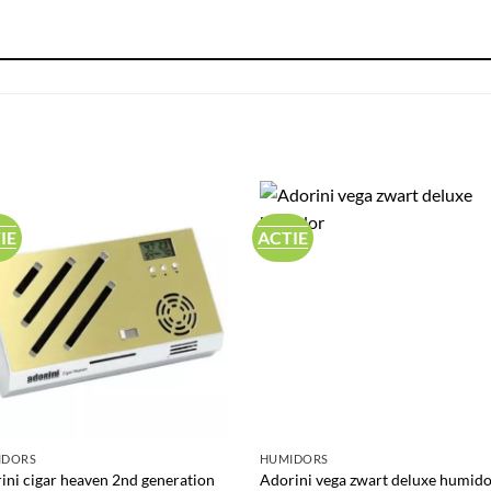
IE
ACTIE
IDORS
HUMIDORS
ini cigar heaven 2nd generation
Adorini vega zwart deluxe humido