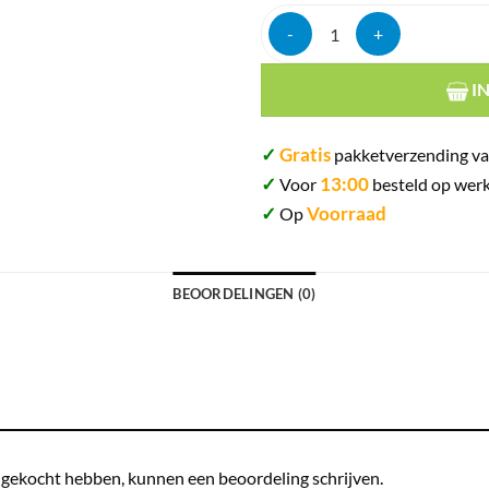
Adorini chianti medium deluxe 
I
✓
Gratis
pakketverzending va
✓
13:00
Voor
besteld op werk
✓
Voorraad
Op
BEOORDELINGEN (0)
t gekocht hebben, kunnen een beoordeling schrijven.