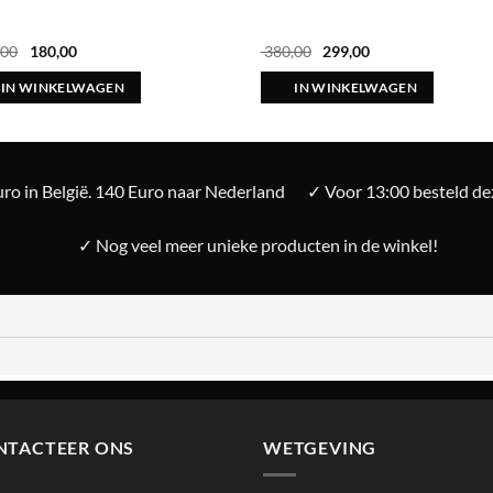
Oorspronkelijke
Huidige
Oorspronkelijke
Huidige
,00
180,00
380,00
299,00
prijs
prijs
prijs
prijs
was:
is:
was:
is:
IN WINKELWAGEN
IN WINKELWAGEN
€ 189,00.
€ 180,00.
€ 380,00.
€ 299,00.
ro in België. 140 Euro naar Nederland
✓ Voor 13:00 besteld d
✓ Nog veel meer unieke producten in de winkel!
NTACTEER ONS
WETGEVING