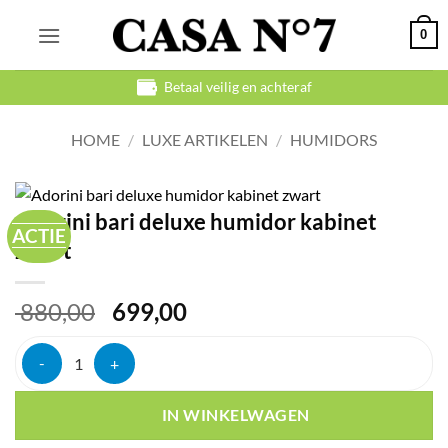
Ga
0
naar
inhoud
Betaal veilig en achteraf
HOME
/
LUXE ARTIKELEN
/
HUMIDORS
Adorini bari deluxe humidor kabinet
ACTIE
zwart
Oorspronkelijke
Huidige
880,00
699,00
prijs
prijs
was:
is:
Adorini bari deluxe humidor kabinet zwart aantal
€ 880,00.
€ 699,00.
IN WINKELWAGEN