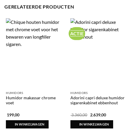
GERELATEERDE PRODUCTEN
ACTIE
HUMIDORS
HUMIDORS
Humidor makassar chrome
Adorini capri deluxe humidor
voet
sigarenkabinet ebbenhout
Oorspronkelijke
Huidige
199,00
3.360,00
2.639,00
prijs
prijs
was:
is:
IN WINKELWAGEN
IN WINKELWAGEN
€ 3.360,00.
€ 2.639,00.