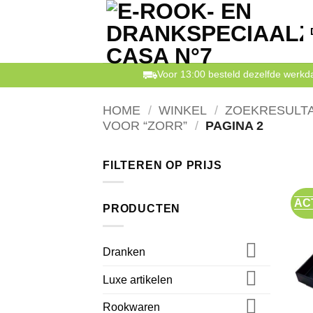
Ga
naar
inhoud
Voor 13:00 besteld dezelfde werk
HOME
/
WINKEL
/
ZOEKRESULT
VOOR “ZORR”
/
PAGINA 2
FILTEREN OP PRIJS
AC
PRODUCTEN
Dranken
Luxe artikelen
Rookwaren