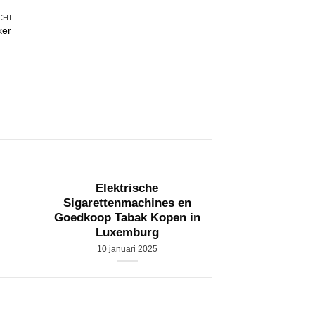
ELEKTRISCHE SIGARETTEN VULMACHINES
ker
Elektrische
Verras papa 
r
Sigarettenmachines en
Vaderd
Goedkoop Tabak Kopen in
7 ju
Luxemburg
10 januari 2025