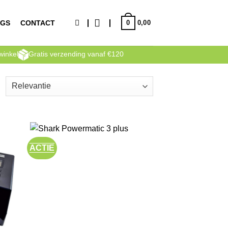
0
NGS
CONTACT
0,00
winkel
Gratis verzending vanaf €120
esorteerd
p
ieuwste
ACTIE