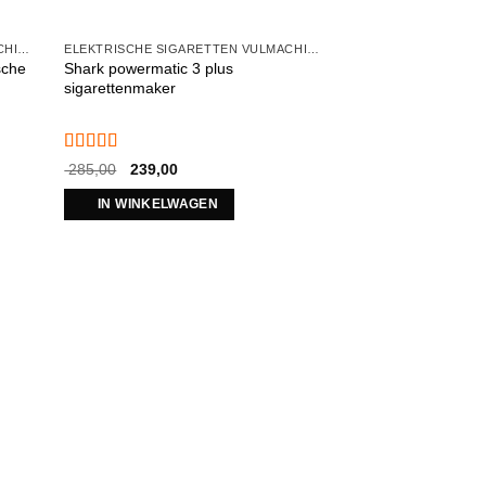
ELEKTRISCHE SIGARETTEN VULMACHINES
ELEKTRISCHE SIGARETTEN VULMACHINES
sche
Shark powermatic 3 plus
sigarettenmaker
Gewaardeerd
Oorspronkelijke
Huidige
285,00
239,00
5
uit 5
prijs
prijs
was:
is:
IN WINKELWAGEN
€ 285,00.
€ 239,00.