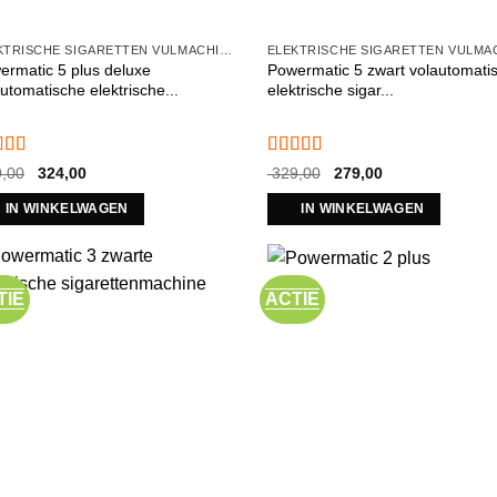
ELEKTRISCHE SIGARETTEN VULMACHINES
ermatic 5 plus deluxe
Powermatic 5 zwart volautomati
utomatische elektrische...
elektrische sigar...
aardeerd
Gewaardeerd
Oorspronkelijke
Huidige
Oorspronkelijke
Huidige
,00
324,00
329,00
279,00
2
uit 5
prijs
prijs
4.61
uit 5
prijs
prijs
was:
is:
was:
is:
IN WINKELWAGEN
IN WINKELWAGEN
€ 349,00.
€ 324,00.
€ 329,00.
€ 279,00.
TIE
ACTIE