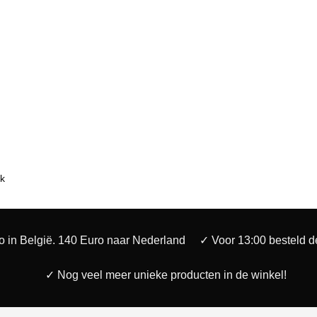
k
o in België. 140 Euro naar Nederland
✓ Voor 13:00 besteld 
✓ Nog veel meer unieke producten in de winkel!