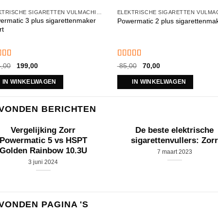
ELEKTRISCHE SIGARETTEN VULMACHINES
ermatic 3 plus sigarettenmaker
Powermatic 2 plus sigarettenma
rt
aardeerd
Gewaardeerd
Oorspronkelijke
Huidige
Oorspronkelijke
Huidige
,00
199,00
85,00
70,00
2
uit 5
prijs
prijs
4.83
uit 5
prijs
prijs
was:
is:
was:
is:
IN WINKELWAGEN
IN WINKELWAGEN
€ 274,00.
€ 199,00.
€ 85,00.
€ 70,00.
VONDEN BERICHTEN
Vergelijking Zorr
De beste elektrische
Powermatic 5 vs HSPT
sigarettenvullers: Zor
Golden Rainbow 10.3U
7 maart 2023
3 juni 2024
VONDEN PAGINA 'S