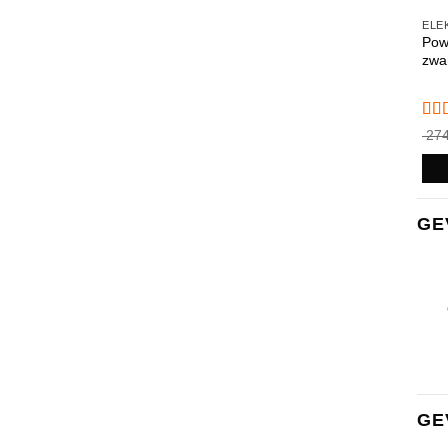
Pow
zwa
Gew
274
4.8
GE
GE