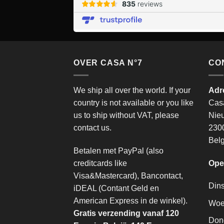
OVER CASA N°7
CO
We ship all over the world. If your
Adr
country is not available or you like
Cas
us to ship without VAT, please
Nie
contact us.
2300
Belg
Betalen met PayPal (also
creditcards like
Ope
Visa&Mastercard), Bancontact,
Din
iDEAL (Contant Geld en
American Express in de winkel).
Woe
Gratis verzending vanaf 120
Don