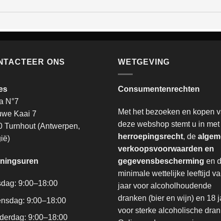
NTACTEER ONS
WETGEVING
es
Consumentenrechten
a N°7
Met het bezoeken en kopen 
uwe Kaai 7
deze webshop stemt u in met
 Turnhout (Antwerpen,
herroepingsrecht
, de
algem
ië)
verkoopsvoorwaarden en
ningsuren
gegevensbescherming
en 
minimale wettelijke leeftijd v
sdag: 9:00–18:00
jaar voor alcoholhoudende
dranken (bier en wijn) en 18 j
nsdag: 9:00–18:00
voor sterke alcoholische dra
derdag: 9:00–18:00