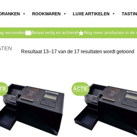
DRANKEN
ROOKWAREN
LUXE ARTIKELEN
TASTI
dag verzonden
Betaal veilig en achteraf
Nog meer producten in de 
ATEN
G
Resultaat 13–17 van de 17 resultaten wordt getoond
o
n
TIE
ACTIE