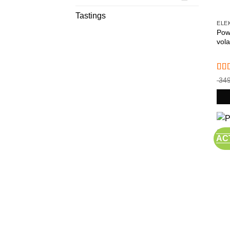
Tastings
Pow
vola
Gew
349
4.7
AC